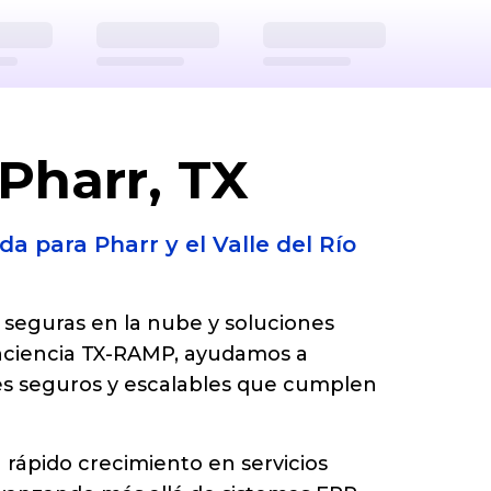
.io
7
US
https://bpsllc.io
Pharr, TX
a para Pharr y el Valle del Río
 seguras en la nube y soluciones
onciencia TX-RAMP, ayudamos a
ales seguros y escalables que cumplen
 rápido crecimiento en servicios