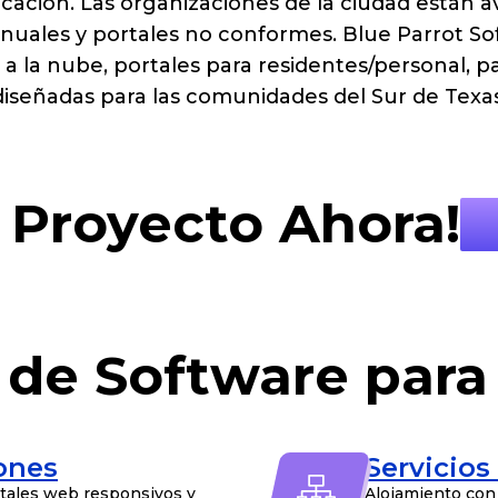
ación. Las organizaciones de la ciudad están a
anuales y portales no conformes. Blue Parrot S
s a la nube, portales para residentes/personal, 
diseñadas para las comunidades del Sur de Texas
 Proyecto Ahora!
 de Software para
iones
Servicios
rtales web responsivos y
Alojamiento con