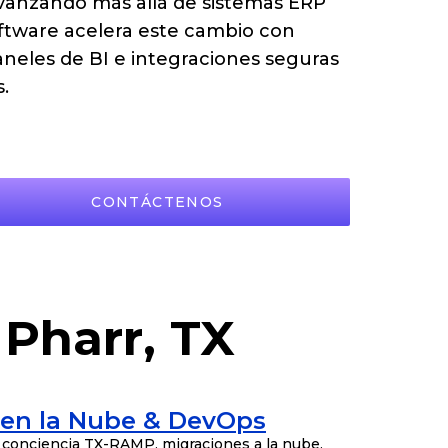
vanzando más allá de sistemas ERP
oftware acelera este cambio con
paneles de BI e integraciones seguras
.
CONTÁCTENOS
 Pharr, TX
 en la Nube & DevOps
 conciencia TX-RAMP, migraciones a la nube,