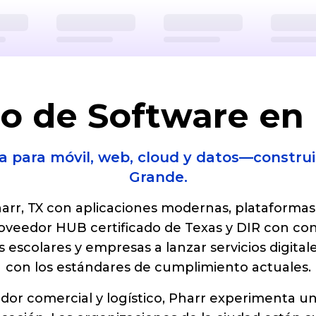
Serving Pharr
+1-956-378-9072
Pharr
info@bpsllc
TX
7857
lo de Software en 
da para móvil, web, cloud y datos—construid
Grande.
arr, TX con aplicaciones modernas, plataformas
oveedor HUB certificado de Texas y DIR con c
 escolares y empresas a lanzar servicios digit
con los estándares de cumplimiento actuales.
or comercial y logístico, Pharr experimenta un