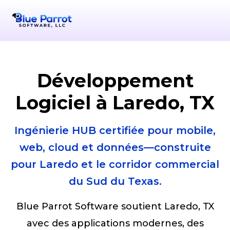
Serving Laredo
+1-956-378-9072
Laredo
info@bpsllc
TX
78
Développement
Logiciel à Laredo, TX
Ingénierie HUB certifiée pour mobile,
web, cloud et données—construite
pour Laredo et le corridor commercial
du Sud du Texas.
Blue Parrot Software soutient Laredo, TX
avec des applications modernes, des