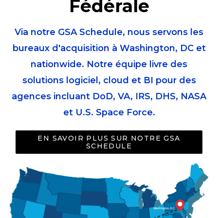
Fédérale
Via notre GSA Schedule, nous servons les
bureaux d'acquisition à Washington, DC et
nationwide. Notre équipe livre des
solutions logiciel, cloud et BI pour des
agences incluant DoD, VA, IRS, DHS, NASA
et U.S. Space Force.
EN SAVOIR PLUS SUR NOTRE GSA
SCHEDULE